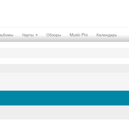
льбомы
Чарты
Обзоры
Music Pro
Календарь