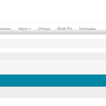
льбомы
Чарты
Обзоры
Music Pro
Календарь