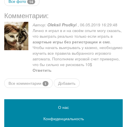
Все фото
14
Комментарии:
Автор:
Oleksii Prudkyi
,
06.05.2019 16:29:48
Лично я играл в и на своём опыте могу сказать,
что выиграть реально только если играть в
азартные игры без регистрации и смс
.
Чтобы начать выигрывать у казино, необходимо
изучить все правила выбранного игрового
автомата. Пополняем игровой счет примерно,
что бы сильно не рисковать 10$
Ответить
Все комментарии
Добавить
1
О нас
Конфиденциальность