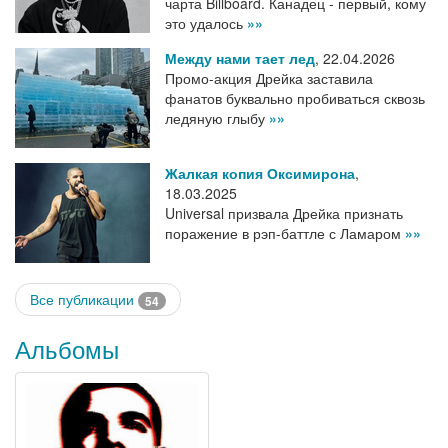
чарта Billboard. Канадец - первый, кому
это удалось
»»
Между нами тает лед
,
22.04.2026
Промо-акция Дрейка заставила
фанатов буквально пробиваться сквозь
ледяную глыбу
»»
Жалкая копия Оксимирона
,
18.03.2025
Universal призвала Дрейка признать
поражение в рэп-баттле с Ламаром
»»
Все публикации
54
Альбомы