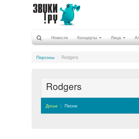
Новости
Концерты
Лица
А
Персоны
Rodgers
Rodgers
Досье
Песни