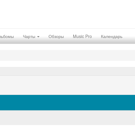
льбомы
Чарты
Обзоры
Music Pro
Календарь