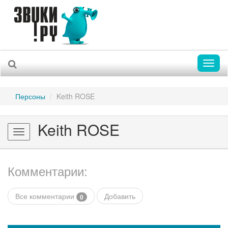
Toggl
naviga
Персоны
Keith ROSE
Keith ROSE
Toggle
navigation
Комментарии:
Все комментарии
Добавить
0