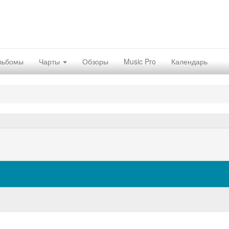
льбомы
Чарты
Обзоры
Music Pro
Календарь