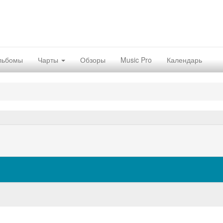
льбомы
Чарты
Обзоры
Music Pro
Календарь