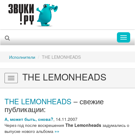
Toggl
naviga
Исполнители
THE LEMONHEADS
THE LEMONHEADS
Toggle
navigation
THE LEMONHEADS
– свежие
публикации:
А, может быть, снова?
,
14.11.2007
Через год после воскрешения
The Lemonheads
задумались о
выпуске нового альбома
»»