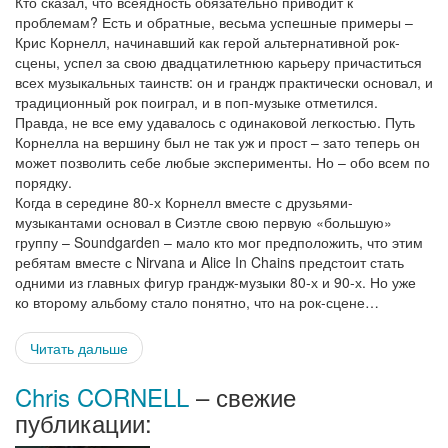
Кто сказал, что всеядность обязательно приводит к
проблемам? Есть и обратные, весьма успешные примеры –
Крис Корнелл, начинавший как герой альтернативной рок-
сцены, успел за свою двадцатилетнюю карьеру причаститься
всех музыкальных таинств: он и грандж практически основал, и
традиционный рок поиграл, и в поп-музыке отметился.
Правда, не все ему удавалось с одинаковой легкостью. Путь
Корнелла на вершину был не так уж и прост – зато теперь он
может позволить себе любые эксперименты. Но – обо всем по
порядку.
Когда в середине 80-х Корнелл вместе с друзьями-
музыкантами основал в Сиэтле свою первую «большую»
группу – Soundgarden – мало кто мог предположить, что этим
ребятам вместе с Nirvana и Alice In Chains предстоит стать
одними из главных фигур грандж-музыки 80-х и 90-х. Но уже
ко второму альбому стало понятно, что на рок-сцене…
Читать дальше
Chris CORNELL
– свежие
публикации: