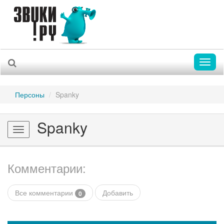
Toggl
naviga
Персоны
Spanky
Spanky
Toggle
navigation
Комментарии:
Все комментарии
Добавить
0