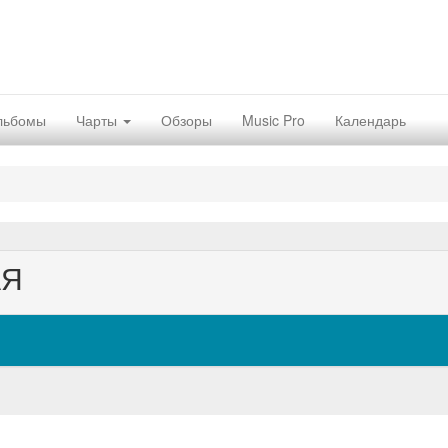
льбомы
Чарты
Обзоры
Music Pro
Календарь
АЯ