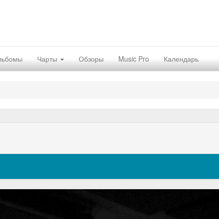
льбомы
Чарты
Обзоры
Music Pro
Календарь