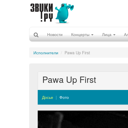
Новости
Концерты
Лица
А
Исполнители
Pawa Up First
Pawa Up First
Досье
Фото