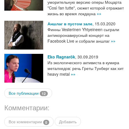
уморительную версию оперы Моцарта
"Così fan tutte", сюжет которой отражает
жизнь во время локдауна
»»
Аншлаг в пустом зале
,
15.03.2020
Финны Vesterinen Yhtyeineen сыграли
антикоронавирусный концерт на
Facebook Live и собрали аншлаг
»»
Eko Ragnarök
,
30.09.2019
Из экологического активиста в кумира
металхедов: речь Греты Тунберг как хит
heavy metal
»»
Все публикации
12
Комментарии:
Все комментарии
Добавить
0