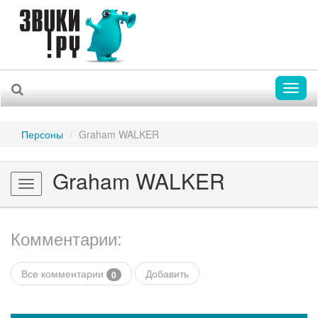
Toggl
naviga
Персоны
Graham WALKER
Graham WALKER
Toggle
navigation
Комментарии:
Все комментарии
Добавить
0