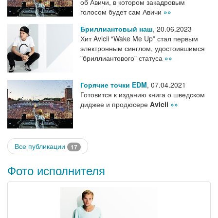
об Авичи, в котором закадровым
голосом будет сам Авичи
»»
Бриллиантовый наш
,
20.06.2023
Хит Avicii “Wake Me Up” стал первым
электронным синглом, удостоившимся
"бриллиантового" статуса
»»
Горячие точки EDM
,
07.04.2021
Готовится к изданию книга о шведском
диджее и продюсере
Avicii
»»
Все публикации
17
Фото исполнителя