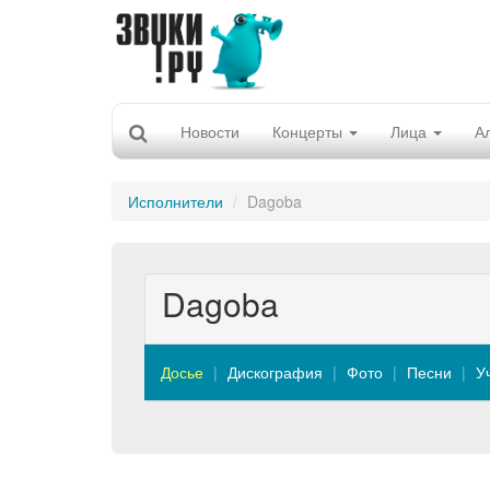
Новости
Концерты
Лица
А
Исполнители
Dagoba
Dagoba
Досье
Дискография
Фото
Песни
У