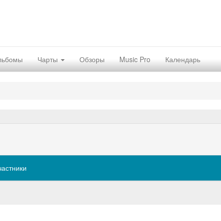
льбомы
Чарты
Обзоры
Music Pro
Календарь
частники