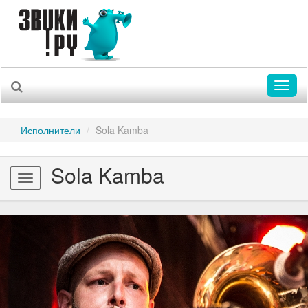
Toggl
naviga
Исполнители
Sola Kamba
Sola Kamba
Toggle
navigation