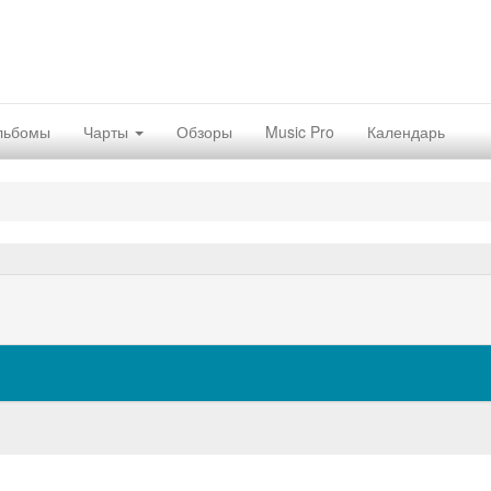
льбомы
Чарты
Обзоры
Music Pro
Календарь