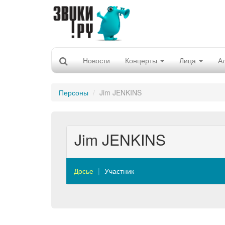
Новости
Концерты
Лица
А
Персоны
Jim JENKINS
Jim JENKINS
Досье
Участник