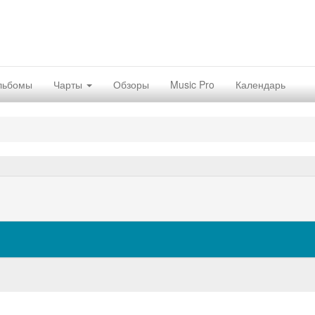
льбомы
Чарты
Обзоры
Music Pro
Календарь