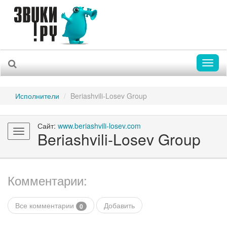
Toggl
naviga
Исполнители
Beriashvili-Losev Group
Сайт:
www.beriashvili-losev.com
Toggle
Beriashvili-Losev Group
navigation
Комментарии:
Все комментарии
Добавить
0