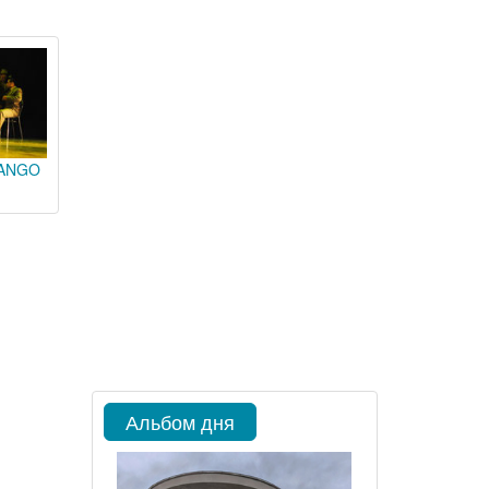
TANGO
N
Альбом дня