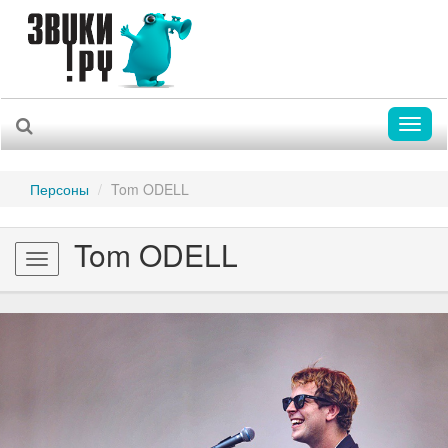
Toggl
naviga
Персоны
Tom ODELL
Tom ODELL
Toggle
navigation