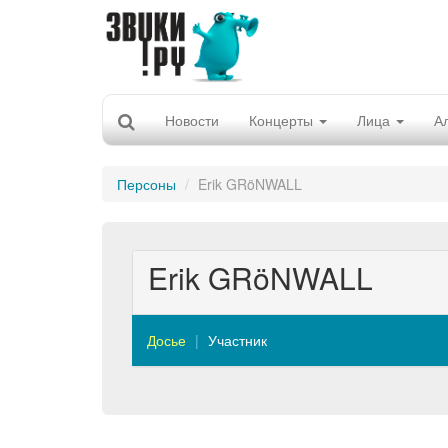
Новости
Концерты
Лица
А
Персоны
Erik GRöNWALL
Erik GRöNWALL
Досье
Участник