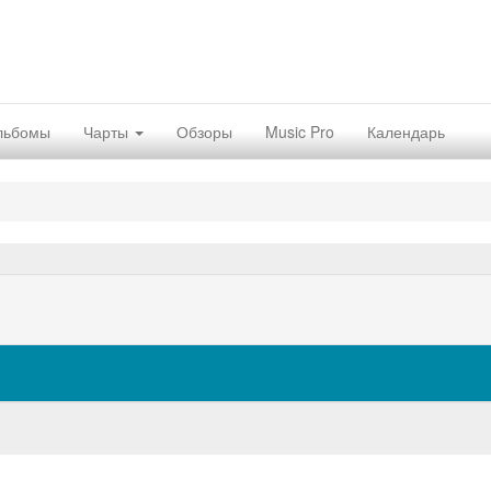
льбомы
Чарты
Обзоры
Music Pro
Календарь