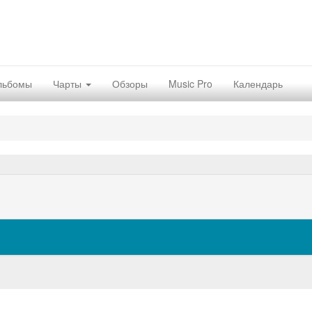
льбомы
Чарты
Обзоры
Music Pro
Календарь