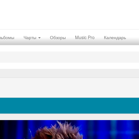
льбомы
Чарты
Обзоры
Music Pro
Календарь