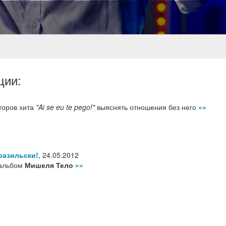
ции:
торов хита
"Ai se eu te pego!"
выяснять отношения без него
»»
разильски!
,
24.05.2012
 альбом
Мишеля Тело
»»