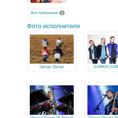
Все публикации
3
Фото исполнителя
Django Django
DJANGO DJ
Django Django @ Ahmad
Django Django 