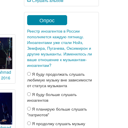
Слушать альбом
Опрос
Реестр иноагентов в России
пополняется каждую пятницу.
Иноагентами уже стали Нойз,
Земфира, Пугачева, Оксимирон и
другие музыканты. Изменилось ли
ваше отношение к музыкантам-
иноагентам?
 Ahmad
Я буду продолжать слушать
l 2016
любимую музыку вне зависимости
от статуса музыканта
Я буду больше слушать
иноагентов
Я планирую больше слушать
"патриотов"
Я продолжу слушать музыку
 Ahmad