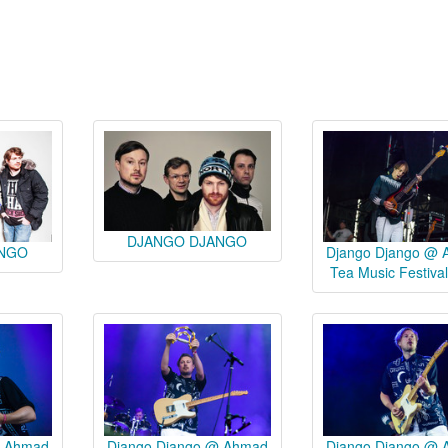
DJANGO DJANGO
ANGO
Django Django @
Tea Music Festiva
@ Ahmad
Django Django @ Ahmad
Django Django @