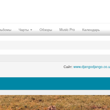
льбомы
Чарты
Обзоры
Music Pro
Календарь
Сайт:
www.djangodjango.co.