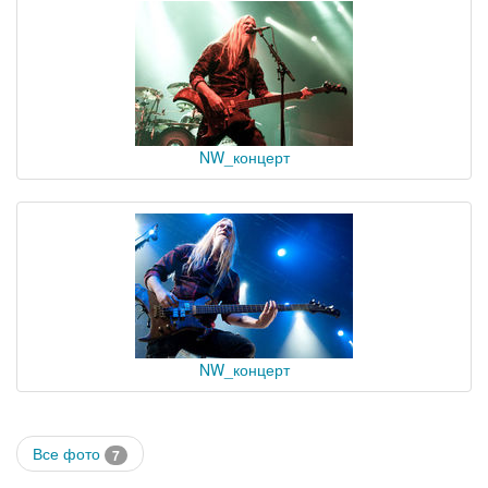
NW_концерт
NW_концерт
Все фото
7