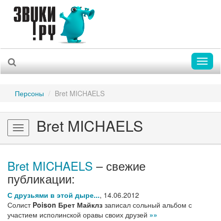
Toggl
naviga
Персоны
Bret MICHAELS
Bret MICHAELS
Toggle
navigation
Bret MICHAELS
– свежие
публикации:
С друзьями в этой дыре...
,
14.06.2012
Солист
Poison
Брет Майклз
записал сольный альбом с
участием исполинской оравы своих друзей
»»