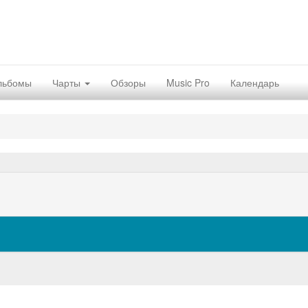
льбомы
Чарты
Обзоры
Music Pro
Календарь