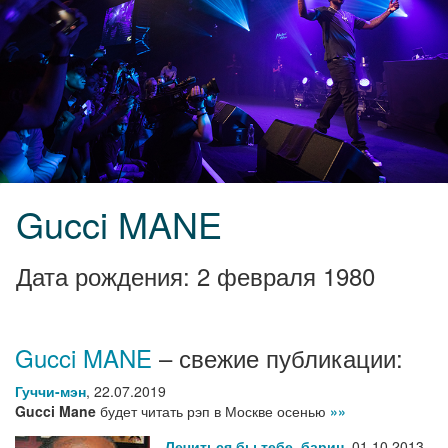
Gucci MANE
Дата рождения: 2 февраля 1980
Gucci MANE
– свежие публикации:
Гуччи-мэн
,
22.07.2019
Gucci Mane
будет читать рэп в Москве осенью
»»
Лечиться бы тебе, барин
,
01.10.2013