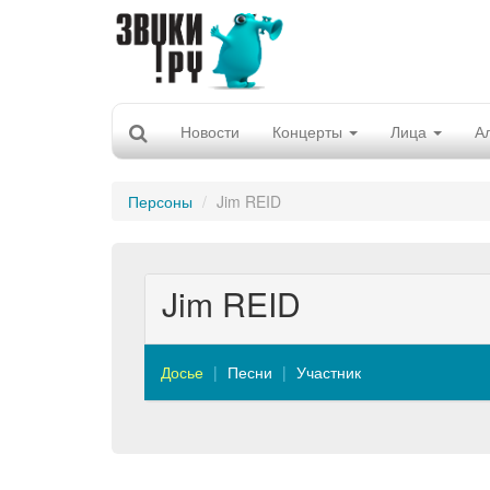
Новости
Концерты
Лица
А
Персоны
Jim REID
Jim REID
Досье
Песни
Участник