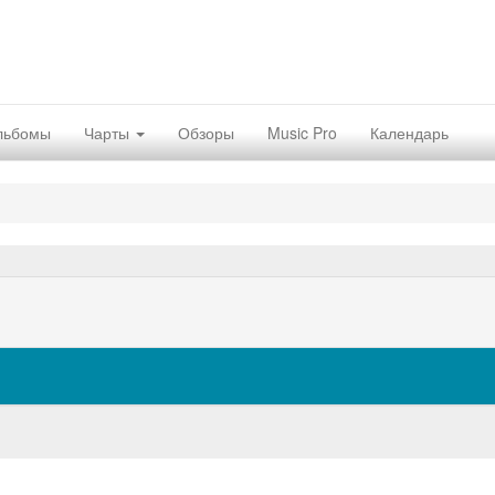
льбомы
Чарты
Обзоры
Music Pro
Календарь