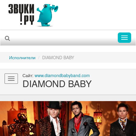
Toggl
naviga
Исполнители
DIAMOND BABY
Сайт:
www.diamondbabyband.com
Toggle
DIAMOND BABY
navigation