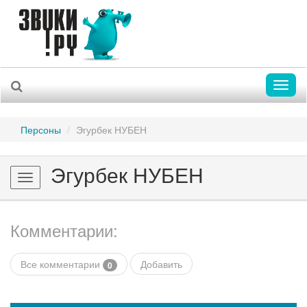
Toggl
naviga
Персоны
Эгурбек НУБЕН
Эгурбек НУБЕН
Toggle
navigation
Комментарии:
Все комментарии
Добавить
0