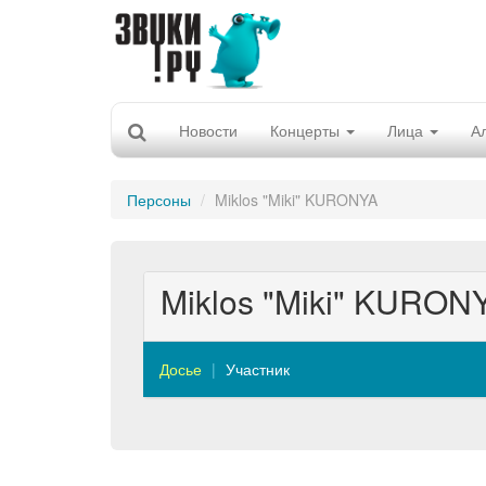
Новости
Концерты
Лица
А
Персоны
Miklos "Miki" KURONYA
Miklos "Miki" KURON
Досье
Участник