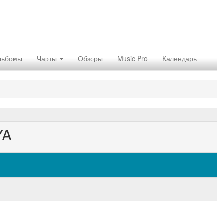
льбомы
Чарты
Обзоры
Music Pro
Календарь
YA