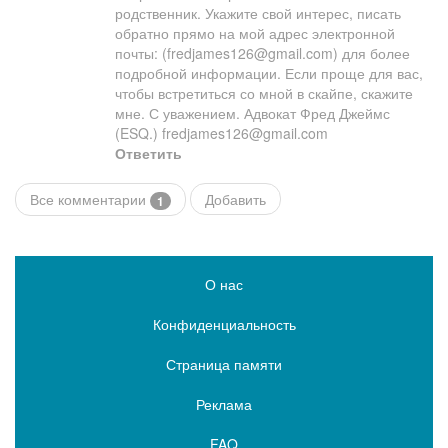
родственник. Укажите свой ​​интерес, писать
обратно прямо на мой адрес электронной
почты: (fredjames126@gmail.com) для более
подробной информации. Если проще для вас,
чтобы встретиться со мной в скайпе, скажите
мне. С уважением. Адвокат Фред Джеймс
(ESQ.) fredjames126@gmail.com
Ответить
Все комментарии
Добавить
1
О нас
Конфиденциальность
Страница памяти
Реклама
FAQ