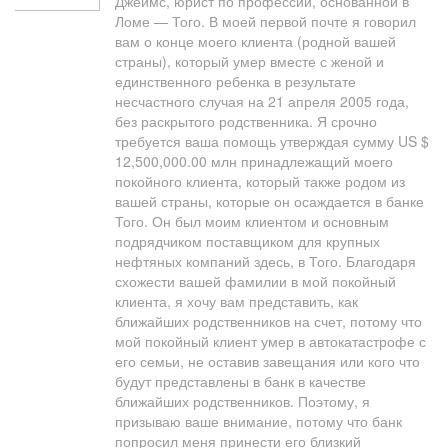
Джеймс, юрист по профессии, основанной в
Ломе — Того. В моей первой почте я говорил
вам о конце моего клиента (родной вашей
страны), который умер вместе с женой и
единственного ребенка в результате
несчастного случая на 21 апреля 2005 года,
без раскрытого родственника. Я срочно
требуется ваша помощь утверждая сумму US $
12,500,000.00 млн принадлежащий моего
покойного клиента, который также родом из
вашей страны, которые он осаждается в банке
Того. Он был моим клиентом и основным
подрядчиком поставщиком для крупных
нефтяных компаний здесь, в Того. Благодаря
схожести вашей фамилии в мой покойный
клиента, я хочу вам представить, как
ближайших родственников на счет, потому что
мой покойный клиент умер в автокатастрофе с
его семьи, не оставив завещания или кого что
будут представлены в банк в качестве
ближайших родственников. Поэтому, я
призываю ваше внимание, потому что банк
попросил меня принести его близкий