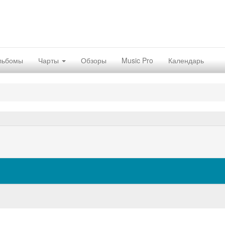
льбомы
Чарты
Обзоры
Music Pro
Календарь