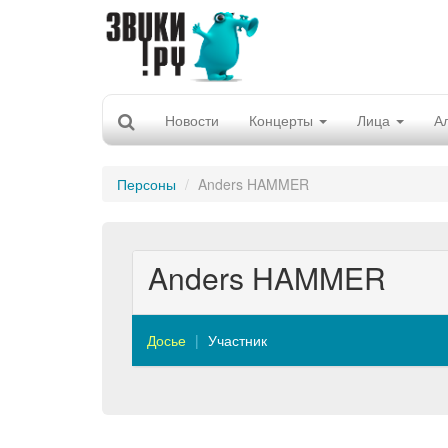
Новости
Концерты
Лица
А
Персоны
Anders HAMMER
Anders HAMMER
Досье
Участник