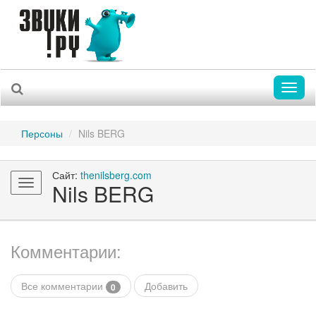
Toggl
naviga
Персоны
Nils BERG
Сайт:
thenilsberg.com
Toggle
Nils BERG
navigation
Комментарии:
Все комментарии
Добавить
0