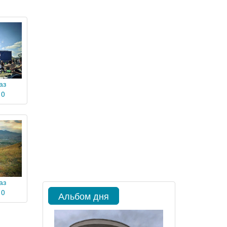
аз
10
аз
10
Альбом дня