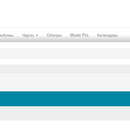
льбомы
Чарты
Обзоры
Music Pro
Календарь