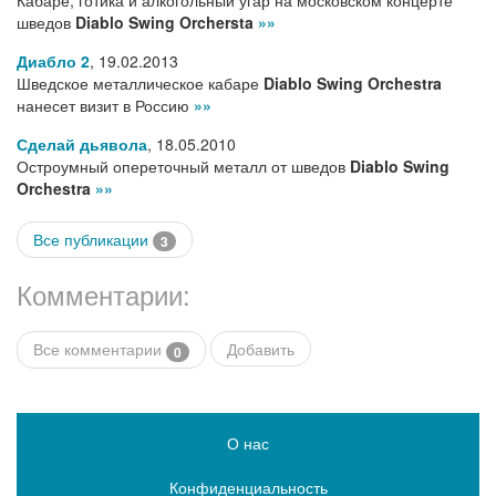
Кабаре, готика и алкогольный угар на московском концерте
шведов
Diablo Swing Orchersta
»»
Диабло 2
,
19.02.2013
Шведское металлическое кабаре
Diablo Swing Orchestra
нанесет визит в Россию
»»
Сделай дьявола
,
18.05.2010
Остроумный опереточный металл от шведов
Diablo Swing
Orchestra
»»
Все публикации
3
Комментарии:
Все комментарии
Добавить
0
О нас
Конфиденциальность