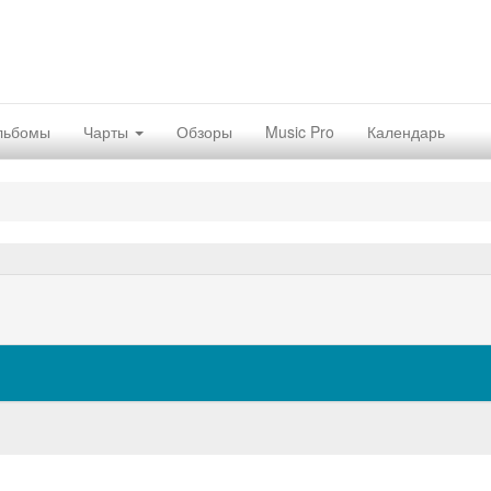
льбомы
Чарты
Обзоры
Music Pro
Календарь