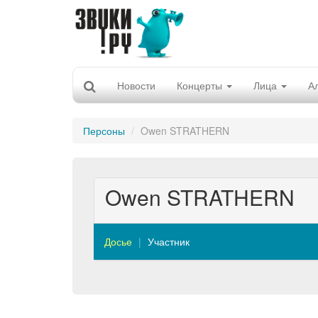
Новости
Концерты
Лица
А
Персоны
Owen STRATHERN
Owen STRATHERN
Досье
Участник