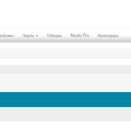
льбомы
Чарты
Обзоры
Music Pro
Календарь