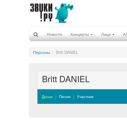
Новости
Концерты
Лица
А
Персоны
Britt DANIEL
Britt DANIEL
Досье
Песни
Участник