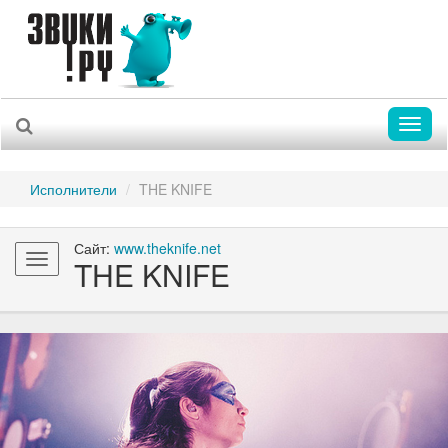
Toggl
naviga
Исполнители
THE KNIFE
Сайт:
www.theknife.net
Toggle
THE KNIFE
navigation