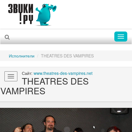
Toggl
naviga
Исполнители
THEATRES DES VAMPIRES
Сайт:
www.theatres-des-vampires.net
Toggle
THEATRES DES
navigation
VAMPIRES