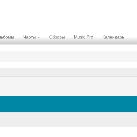
льбомы
Чарты
Обзоры
Music Pro
Календарь