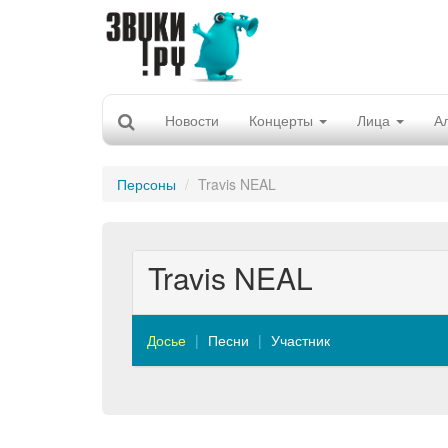
Новости
Концерты
Лица
А
Персоны
Travis NEAL
Travis NEAL
Досье
Песни
Участник