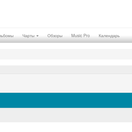
льбомы
Чарты
Обзоры
Music Pro
Календарь