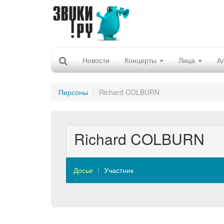
Новости
Концерты
Лица
А
Персоны
Richard COLBURN
Richard COLBURN
Досье
Участник