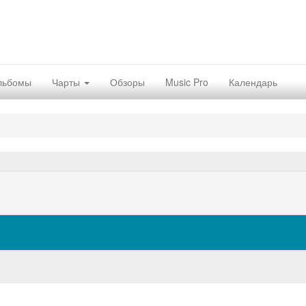
льбомы
Чарты
Обзоры
Music Pro
Календарь