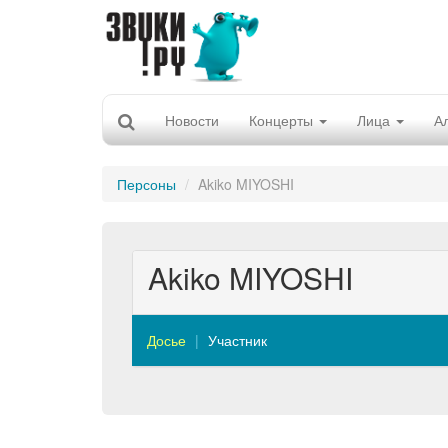
Новости
Концерты
Лица
А
Персоны
Akiko MIYOSHI
Akiko MIYOSHI
Досье
Участник