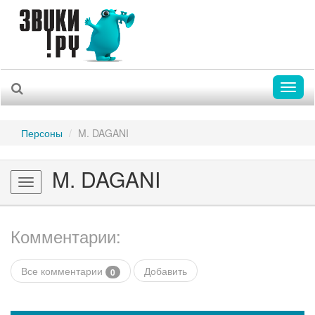
Toggl
naviga
Персоны
M. DAGANI
M. DAGANI
Toggle
navigation
Комментарии:
Все комментарии
Добавить
0