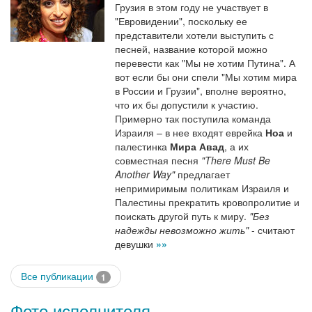
Грузия в этом году не участвует в
"Евровидении", поскольку ее
представители хотели выступить с
песней, название которой можно
перевести как "Мы не хотим Путина". А
вот если бы они спели "Мы хотим мира
в России и Грузии", вполне вероятно,
что их бы допустили к участию.
Примерно так поступила команда
Израиля – в нее входят еврейка
Ноа
и
палестинка
Мира Авад
, а их
совместная песня
"There Must Be
Another Way"
предлагает
непримиримым политикам Израиля и
Палестины прекратить кровопролитие и
поискать другой путь к миру.
"Без
надежды невозможно жить"
- считают
девушки
»»
Все публикации
1
Фото исполнителя