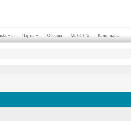
льбомы
Чарты
Обзоры
Music Pro
Календарь