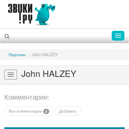
Toggl
naviga
Персоны
John HALZEY
John HALZEY
Toggle
navigation
Комментарии:
Все комментарии
Добавить
0